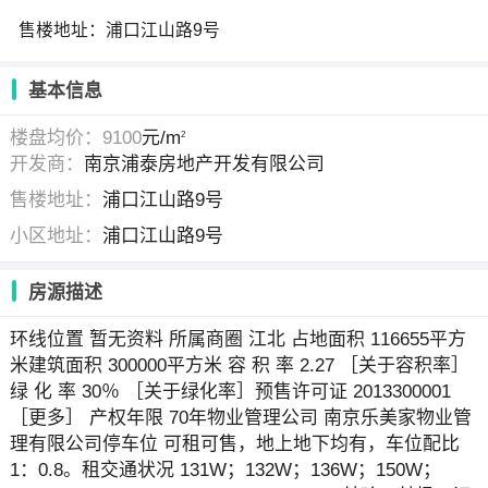
售楼地址：浦口江山路9号
基本信息
楼盘均价：9100
元/m
2
开发商：
南京浦泰房地产开发有限公司
售楼地址：
浦口江山路9号
小区地址：
浦口江山路9号
房源描述
环线位置 暂无资料 所属商圈 江北 占地面积 116655平方
米建筑面积 300000平方米 容 积 率 2.27 ［关于容积率］
绿 化 率 30％ ［关于绿化率］预售许可证 2013300001
［更多］ 产权年限 70年物业管理公司 南京乐美家物业管
理有限公司停车位 可租可售，地上地下均有，车位配比
1：0.8。租交通状况 131W；132W；136W；150W；