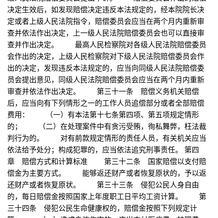
决定生效后，如发现赔偿决定违反本法规定的，经本院院长决
定或者上级人民法院指令，赔偿委员会应当在两个月内重新审
查并依法作出决定，上一级人民法院赔偿委员会也可以直接审
查并作出决定。 最高人民检察院对各级人民法院赔偿委员
会作出的决定，上级人民检察院对下级人民法院赔偿委员会作
出的决定，发现违反本法规定的，应当向同级人民法院赔偿委
员会提出意见，同级人民法院赔偿委员会应当在两个月内重新
审查并依法作出决定。 第三十一条 赔偿义务机关赔偿
后，应当向有下列情形之一的工作人员追偿部分或者全部赔偿
费用： （一）有本法第十七条第四项、第五项规定情形
的； （二）在处理案件中有贪污受贿，徇私舞弊，枉法裁
判行为的。 对有前款规定情形的责任人员，有关机关应当
依法给予处分；构成犯罪的，应当依法追究刑事责任。 第四
章 赔偿方式和计算标准 第三十二条 国家赔偿以支付赔
偿金为主要方式。 能够返还财产或者恢复原状的，予以返
还财产或者恢复原状。 第三十三条 侵犯公民人身自由
的，每日赔偿金按照国家上年度职工日平均工资计算。 第
三十四条 侵犯公民生命健康权的，赔偿金按照下列规定计