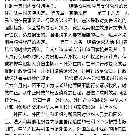
日起十五日内支付赔偿金。 赔偿费用预算与支付管理的具
体办法由国务院规定。 第五章 其他规定 第三十八条 人
民法院在民事诉讼、行政诉讼过程中，违法采取对妨害诉讼的
强制措施、保全措施或者对判决、裁定及其他生效法律文书执
行错误，造成损害的，赔偿请求人要求赔偿的程序，适用本法
刑事赔偿程序的规定。 第三十九条 赔偿请求人请求国家
赔偿的时效为两年，自其知道或者应当知道国家机关及其工作
人员行使职权时的行为侵犯其人身权、财产权之日起计算，但
被羁押等限制人身自由期间不计算在内。在申请行政复议或者
提起行政诉讼时一并提出赔偿请求的，适用行政复议法、行政
诉讼法有关时效的规定。 赔偿请求人在赔偿请求时效的最
后六个月内，因不可抗力或者其他障碍不能行使请求权的，时
效中止。从中止时效的原因消除之日起，赔偿请求时效期间继
续计算。 第四十条 外国人、外国企业和组织在中华人民
共和国领域内要求中华人民共和国国家赔偿的，适用本法。
外国人、外国企业和组织的所属国对中华人民共和国公
民、法人和其他组织要求该国国家赔偿的权利不予保护或者限
制的，中华人民共和国与该外国人、外国企业和组织的所属国