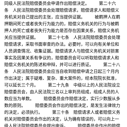
同级人民法院赔偿委员会申请作出赔偿决定。 第二十六
条 人民法院赔偿委员会处理赔偿请求，赔偿请求人和赔偿义
务机关对自己提出的主张，应当提供证据。 被羁押人在羁
押期间死亡或者丧失行为能力的，赔偿义务机关的行为与被羁
押人的死亡或者丧失行为能力是否存在因果关系，赔偿义务机
关应当提供证据。 第二十七条 人民法院赔偿委员会处理
赔偿请求，采取书面审查的办法。必要时，可以向有关单位和
人员调查情况、收集证据。赔偿请求人与赔偿义务机关对损害
事实及因果关系有争议的，赔偿委员会可以听取赔偿请求人和
赔偿义务机关的陈述和申辩，并可以进行质证。 第二十八
条 人民法院赔偿委员会应当自收到赔偿申请之日起三个月内
作出决定；属于疑难、复杂、重大案件的，经本院院长批准，
可以延长三个月。 第二十九条 中级以上的人民法院设立
赔偿委员会，由人民法院三名以上审判员组成，组成人员的人
数应当为单数。 赔偿委员会作赔偿决定，实行少数服从多
数的原则。 赔偿委员会作出的赔偿决定，是发生法律效力
的决定，必须执行。 第三十条 赔偿请求人或者赔偿义务
机关对赔偿委员会作出的决定，认为确有错误的，可以向上一
级人民法院赔偿委员会提出申诉。 赔偿委员会作出的赔偿