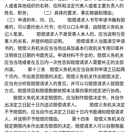
人或者其他组织的名称、住所和法定代表人或者主要负责人的
姓名、职务； （二）具体的要求、事实根据和理由；
（三）申请的年、月、日。 赔偿请求人书写申请书确有困
难的，可以委托他人代书；也可以口头申请，由赔偿义务机关
记入笔录。 赔偿请求人不是受害人本人的，应当说明与受
害人的关系，并提供相应证明。 赔偿请求人当面递交申请
书的，赔偿义务机关应当当场出具加盖本行政机关专用印章并
注明收讫日期的书面凭证。申请材料不齐全的，赔偿义务机关
应当当场或者在五日内一次性告知赔偿请求人需要补正的全部
内容。 第十三条 赔偿义务机关应当自收到申请之日起两
个月内，作出是否赔偿的决定。赔偿义务机关作出赔偿决定，
应当充分听取赔偿请求人的意见，并可以与赔偿请求人就赔偿
方式、赔偿项目和赔偿数额依照本法第四章的规定进行协商。
赔偿义务机关决定赔偿的，应当制作赔偿决定书，并自作
出决定之日起十日内送达赔偿请求人。 赔偿义务机关决定
不予赔偿的，应当自作出决定之日起十日内书面通知赔偿请求
人，并说明不予赔偿的理由。 第十四条 赔偿义务机关在
规定期限内未作出是否赔偿的决定，赔偿请求人可以自期限届