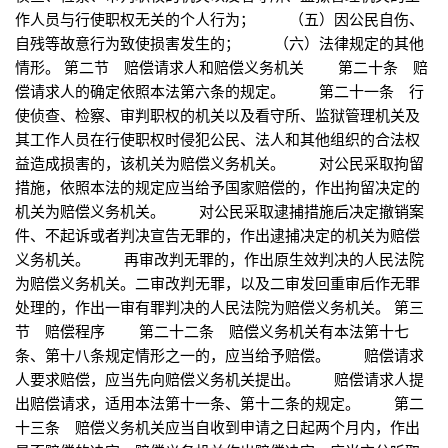
作人员与行使职权无关的个人行为； （五）因公民自伤、
自残等故意行为致使损害发生的； （六）法律规定的其他
情形。 第二节 赔偿请求人和赔偿义务机关 第二十条 赔
偿请求人的确定依照本法第六条的规定。 第二十一条 行
使侦查、检察、审判职权的机关以及看守所、监狱管理机关及
其工作人员在行使职权时侵犯公民、法人和其他组织的合法权
益造成损害的，该机关为赔偿义务机关。 对公民采取拘留
措施，依照本法的规定应当给予国家赔偿的，作出拘留决定的
机关为赔偿义务机关。 对公民采取逮捕措施后决定撤销案
件、不起诉或者判决宣告无罪的，作出逮捕决定的机关为赔偿
义务机关。 再审改判无罪的，作出原生效判决的人民法院
为赔偿义务机关。二审改判无罪，以及二审发回重审后作无罪
处理的，作出一审有罪判决的人民法院为赔偿义务机关。 第三
节 赔偿程序 第二十二条 赔偿义务机关有本法第十七
条、第十八条规定情形之一的，应当给予赔偿。 赔偿请求
人要求赔偿，应当先向赔偿义务机关提出。 赔偿请求人提
出赔偿请求，适用本法第十一条、第十二条的规定。 第二
十三条 赔偿义务机关应当自收到申请之日起两个月内，作出