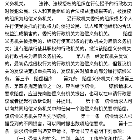
义务机关。 法律、法规授权的组织在行使授予的行政权力
时侵犯公民、法人和其他组织的合法权益造成损害的，被授权
的组织为赔偿义务机关。 受行政机关委托的组织或者个人
在行使受委托的行政权力时侵犯公民、法人和其他组织的合法
权益造成损害的，委托的行政机关为赔偿义务机关。 赔偿
义务机关被撤销的，继续行使其职权的行政机关为赔偿义务机
关；没有继续行使其职权的行政机关的，撤销该赔偿义务机关
的行政机关为赔偿义务机关。 第八条 经复议机关复议
的，最初造成侵权行为的行政机关为赔偿义务机关，但复议机
关的复议决定加重损害的，复议机关对加重的部分履行赔偿义
务。 第三节 赔偿程序 第九条 赔偿义务机关有本法第三
条、第四条规定情形之一的，应当给予赔偿。 赔偿请求人
要求赔偿，应当先向赔偿义务机关提出，也可以在申请行政复
议或者提起行政诉讼时一并提出。 第十条 赔偿请求人可
以向共同赔偿义务机关中的任何一个赔偿义务机关要求赔偿，
该赔偿义务机关应当先予赔偿。 第十一条 赔偿请求人根
据受到的不同损害，可以同时提出数项赔偿要求。 第十二
条 要求赔偿应当递交申请书，申请书应当载明下列事项：
（一）受害人的姓名、性别、年龄、工作单位和住所，法