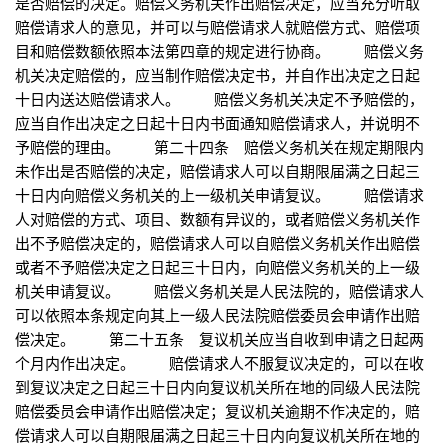
是否赔偿的决定。赔偿义务机关作出赔偿决定，应当充分听取
赔偿请求人的意见，并可以与赔偿请求人就赔偿方式、赔偿项
目和赔偿数额依照本法第四章的规定进行协商。 赔偿义务
机关决定赔偿的，应当制作赔偿决定书，并自作出决定之日起
十日内送达赔偿请求人。 赔偿义务机关决定不予赔偿的，
应当自作出决定之日起十日内书面通知赔偿请求人，并说明不
予赔偿的理由。 第二十四条 赔偿义务机关在规定期限内
未作出是否赔偿的决定，赔偿请求人可以自期限届满之日起三
十日内向赔偿义务机关的上一级机关申请复议。 赔偿请求
人对赔偿的方式、项目、数额有异议的，或者赔偿义务机关作
出不予赔偿决定的，赔偿请求人可以自赔偿义务机关作出赔偿
或者不予赔偿决定之日起三十日内，向赔偿义务机关的上一级
机关申请复议。 赔偿义务机关是人民法院的，赔偿请求人
可以依照本条规定向其上一级人民法院赔偿委员会申请作出赔
偿决定。 第二十五条 复议机关应当自收到申请之日起两
个月内作出决定。 赔偿请求人不服复议决定的，可以在收
到复议决定之日起三十日内向复议机关所在地的同级人民法院
赔偿委员会申请作出赔偿决定；复议机关逾期不作决定的，赔
偿请求人可以自期限届满之日起三十日内向复议机关所在地的