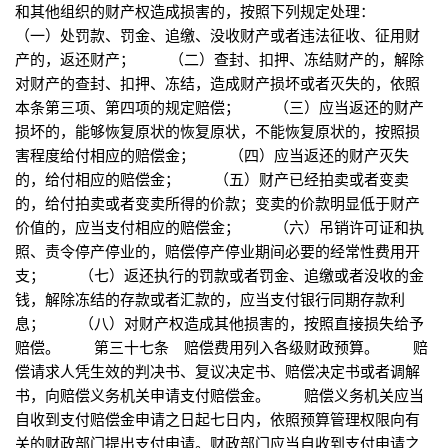
和其他组织的财产权造成损害的，按照下列规定处理：
（一）处罚款、罚金、追缴、没收财产或者违法征收、征用财
产的，返还财产； （二）查封、扣押、冻结财产的，解除
对财产的查封、扣押、冻结，造成财产损坏或者灭失的，依照
本条第三项、第四项的规定赔偿； （三）应当返还的财产
损坏的，能够恢复原状的恢复原状，不能恢复原状的，按照损
害程度给付相应的赔偿金； （四）应当返还的财产灭失
的，给付相应的赔偿金； （五）财产已经拍卖或者变卖
的，给付拍卖或者变卖所得的价款；变卖的价款明显低于财产
价值的，应当支付相应的赔偿金； （六）吊销许可证和执
照、责令停产停业的，赔偿停产停业期间必要的经常性费用开
支； （七）返还执行的罚款或者罚金、追缴或者没收的金
钱，解除冻结的存款或者汇款的，应当支付银行同期存款利
息； （八）对财产权造成其他损害的，按照直接损失给予
赔偿。 第三十七条 赔偿费用列入各级财政预算。 赔
偿请求人凭生效的判决书、复议决定书、赔偿决定书或者调解
书，向赔偿义务机关申请支付赔偿金。 赔偿义务机关应当
自收到支付赔偿金申请之日起七日内，依照预算管理权限向有
关的财政部门提出支付申请。财政部门应当自收到支付申请之