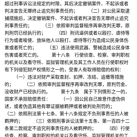
超过刑事诉讼法规定的时限，其后决定撤销案件、不起诉或者
判决宣告无罪终止追究刑事责任的； （二）对公民采取逮
捕措施后，决定撤销案件、不起诉或者判决宣告无罪终止追究
刑事责任的； （三）依照审判监督程序再审改判无罪，原
判刑罚已经执行的； （四）刑讯逼供或者以殴打、虐待等
行为或者唆使、放纵他人以殴打、虐待等行为造成公民身体伤
害或者死亡的； （五）违法使用武器、警械造成公民身体
伤害或者死亡的。 第十八条 行使侦查、检察、审判职权
的机关以及看守所、监狱管理机关及其工作人员在行使职权时
有下列侵犯财产权情形之一的，受害人有取得赔偿的权利：
（一）违法对财产采取查封、扣押、冻结、追缴等措施
的； （二）依照审判监督程序再审改判无罪，原判罚金、
没收财产已经执行的。 第十九条 属于下列情形之一的，
国家不承担赔偿责任： （一）因公民自己故意作虚伪供
述，或者伪造其他有罪证据被羁押或者被判处刑罚的；
（二）依照刑法第十七条、第十八条规定不负刑事责任的人被
羁押的； （三）依照刑事诉讼法第十五条、第一百四十二
条第二款规定不追究刑事责任的人被羁押的； （四）行使
侦查、检察、审判职权的机关以及看守所、监狱管理机关的工