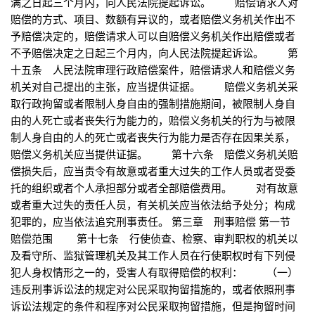
满之日起三个月内，向人民法院提起诉讼。 赔偿请求人对
赔偿的方式、项目、数额有异议的，或者赔偿义务机关作出不
予赔偿决定的，赔偿请求人可以自赔偿义务机关作出赔偿或者
不予赔偿决定之日起三个月内，向人民法院提起诉讼。 第
十五条 人民法院审理行政赔偿案件，赔偿请求人和赔偿义务
机关对自己提出的主张，应当提供证据。 赔偿义务机关采
取行政拘留或者限制人身自由的强制措施期间，被限制人身自
由的人死亡或者丧失行为能力的，赔偿义务机关的行为与被限
制人身自由的人的死亡或者丧失行为能力是否存在因果关系，
赔偿义务机关应当提供证据。 第十六条 赔偿义务机关赔
偿损失后，应当责令有故意或者重大过失的工作人员或者受委
托的组织或者个人承担部分或者全部赔偿费用。 对有故意
或者重大过失的责任人员，有关机关应当依法给予处分；构成
犯罪的，应当依法追究刑事责任。 第三章 刑事赔偿 第一节
赔偿范围 第十七条 行使侦查、检察、审判职权的机关以
及看守所、监狱管理机关及其工作人员在行使职权时有下列侵
犯人身权情形之一的，受害人有取得赔偿的权利： （一）
违反刑事诉讼法的规定对公民采取拘留措施的，或者依照刑事
诉讼法规定的条件和程序对公民采取拘留措施，但是拘留时间