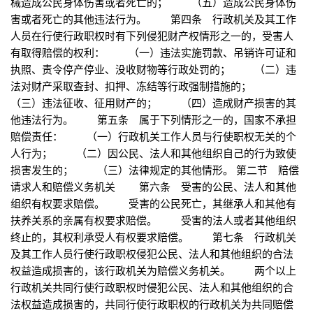
械造成公民身体伤害或者死亡的； （五）造成公民身体伤
害或者死亡的其他违法行为。 第四条 行政机关及其工作
人员在行使行政职权时有下列侵犯财产权情形之一的，受害人
有取得赔偿的权利： （一）违法实施罚款、吊销许可证和
执照、责令停产停业、没收财物等行政处罚的； （二）违
法对财产采取查封、扣押、冻结等行政强制措施的；
（三）违法征收、征用财产的； （四）造成财产损害的其
他违法行为。 第五条 属于下列情形之一的，国家不承担
赔偿责任： （一）行政机关工作人员与行使职权无关的个
人行为； （二）因公民、法人和其他组织自己的行为致使
损害发生的； （三）法律规定的其他情形。 第二节 赔偿
请求人和赔偿义务机关 第六条 受害的公民、法人和其他
组织有权要求赔偿。 受害的公民死亡，其继承人和其他有
扶养关系的亲属有权要求赔偿。 受害的法人或者其他组织
终止的，其权利承受人有权要求赔偿。 第七条 行政机关
及其工作人员行使行政职权侵犯公民、法人和其他组织的合法
权益造成损害的，该行政机关为赔偿义务机关。 两个以上
行政机关共同行使行政职权时侵犯公民、法人和其他组织的合
法权益造成损害的，共同行使行政职权的行政机关为共同赔偿