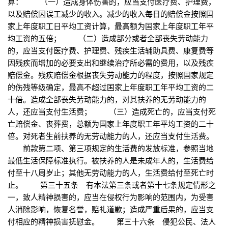
算： （一）造成身体伤害的，应当支付医疗费、护理费，
以及赔偿因误工减少的收入。减少的收入每日的赔偿金按照国
家上年度职工日平均工资计算，最高额为国家上年度职工年平
均工资的五倍； （二）造成部分或者全部丧失劳动能力
的，应当支付医疗费、护理费、残疾生活辅助具费、康复费等
因残疾而增加的必要支出和继续治疗所必需的费用，以及残疾
赔偿金。残疾赔偿金根据丧失劳动能力的程度，按照国家规定
的伤残等级确定，最高不超过国家上年度职工年平均工资的二
十倍。造成全部丧失劳动能力的，对其扶养的无劳动能力的
人，还应当支付生活费； （三）造成死亡的，应当支付死
亡赔偿金、丧葬费，总额为国家上年度职工年平均工资的二十
倍。对死者生前扶养的无劳动能力的人，还应当支付生活费。
前款第二项、第三项规定的生活费的发放标准，参照当地
最低生活保障标准执行。被扶养的人是未成年人的，生活费给
付至十八周岁止；其他无劳动能力的人，生活费给付至死亡时
止。 第三十五条 有本法第三条或者第十七条规定情形之
一，致人精神损害的，应当在侵权行为影响的范围内，为受害
人消除影响，恢复名誉，赔礼道歉；造成严重后果的，应当支
付相应的精神损害抚慰金。 第三十六条 侵犯公民、法人