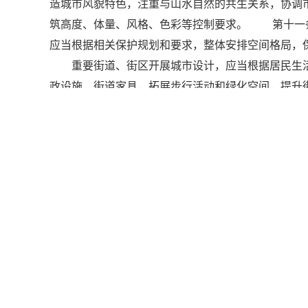
造城市风貌特色，注重与山水自然的共生关系，协调
筑高度、体量、风格、色彩等控制要求。 第十一
应当根据相关保护规划和要求，整体安排空间格局，
重要街道、街区开展城市设计，应当根据居民生活
政设施、街道家具，拓展步行活动和绿化空间，提
区，可以根据当地实际条件，依据总体城市设计，单
共空间和景观风貌等方面的要求。 第十三条 编
形式及渠道，广泛征求专家和公众意见。审批前应依
准之日起20个工作日内，通过政府信息网站以及当
容和要求应当纳入控制性详细规划，并落实到控制
城市设计内容和要求的，应当及时修改完善。 第
设计要求。 第十六条 以出让方式提供国有土地
公共建筑项目，应当将城市设计要求纳入规划条件
制本行政区域内总体城市设计、重点地区的城市设
乡规划主管部门组织编制城市设计所需的经费，应