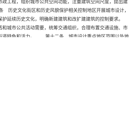
市政工程，组织城市公共空间功能，注重建筑空间尺度，提出建
条 历史文化街区和历史风貌保护相关控制地区开展城市设计，
保护延续历史文化，明确新建建筑和改扩建建筑的控制要求。
和城市公共活动需要，统筹交通组织，合理布置交通设施、市
升街道特色和活力。 第十二条 城市设计重点地区范围以外地
独或者结合控制性详细规划等开展城市设计，明确建筑特色、公
制城市设计时，组织编制机关应当通过座谈、论证、网络等多种
法进行公示，公示时间不少于30日。 城市设计成果应当自批
地主要新闻媒体予以公布。 第十四条 重点地区城市设计的内
性详细规划的相关指标中。 重点地区的控制性详细规划未体现
十五条 单体建筑设计和景观、市政工程方案设计应当符合城市
使用权，以及在城市、县人民政府所在地建制镇规划区内的大型
。 第十七条 城市、县人民政府城乡规划主管部门负责组织编
计，并报本级人民政府审批。 第十八条 城市、县人民政府城
列入城乡规划的编制经费预算。 第十九条 城市、县人民政府